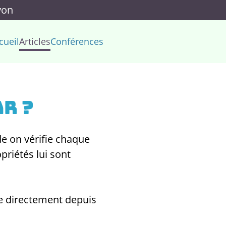
yon
cueil
Articles
Conférences
ar ?
de on vérifie chaque
riétés lui sont
ble directement depuis