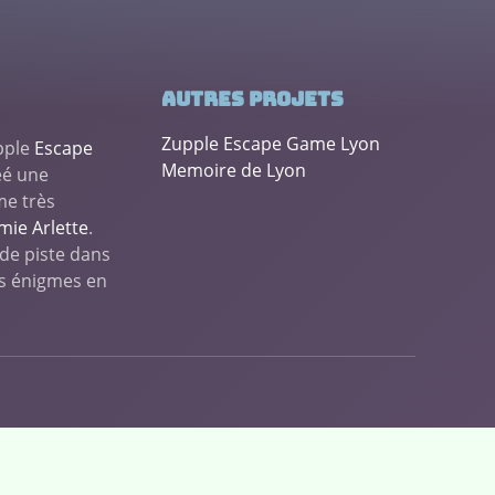
Autres projets
Zupple Escape Game Lyon
upple
Escape
Memoire de Lyon
éé une
me très
mie Arlette
.
 de piste dans
es énigmes en