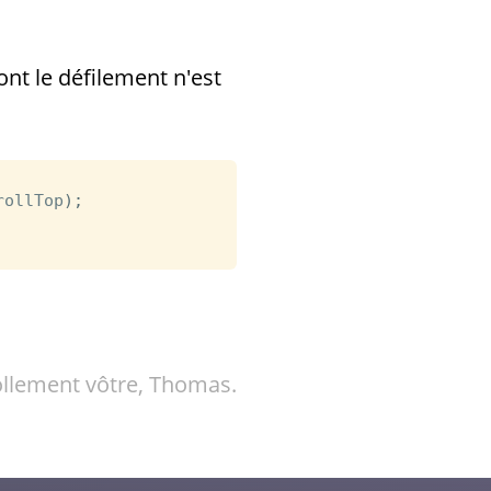
nt le défilement n'est
rollTop
)
;
ollement vôtre,
Thomas
.