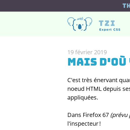
T
19 février 2019
Mais d'où
C'est très énervant qua
noeud HTML depuis ses 
appliquées.
Dans Firefox 67
(prévu 
l'inspecteur !