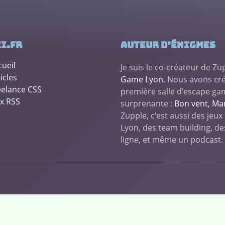
i.fr
Auteur d’énigmes
cueil
Je suis le co-créateur de Z
icles
Game Lyon
. Nous avons cr
eelance CSS
première salle d’escape ga
ux RSS
surprenante :
Bon vent, Ma
Zupple, c‘est aussi des jeux
Lyon, des team building, d
ligne, et même un podcast.