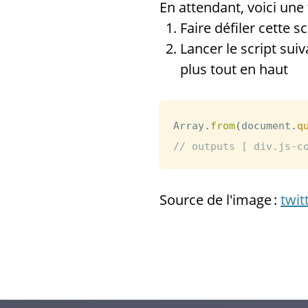
En attendant, voici une
Faire défiler cette s
Lancer le script sui
plus tout en haut
Array
.
from
(
document
.
q
// outputs [ div.js-c
Source de l'image :
twit