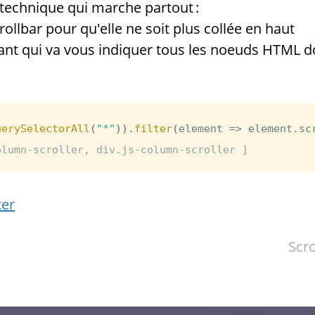
 technique qui marche partout :
crollbar pour qu'elle ne soit plus collée en haut
vant qui va vous indiquer tous les noeuds HTML do
uerySelectorAll
(
"*"
)
)
.
filter
(
element 
=>
 element
.
sc
olumn-scroller, div.js-column-scroller ]
ter
Scr