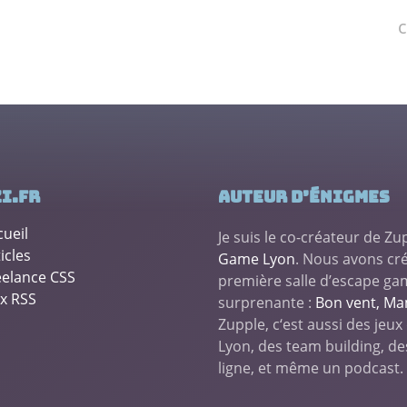
c
i.fr
Auteur d’énigmes
cueil
Je suis le co-créateur de Z
icles
Game Lyon
. Nous avons cr
eelance CSS
première salle d’escape ga
ux RSS
surprenante :
Bon vent, Ma
Zupple, c‘est aussi des jeux
Lyon, des team building, d
ligne, et même un podcast.