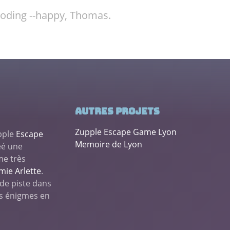
oding --happy,
Thomas
.
Autres projets
Zupple Escape Game Lyon
upple
Escape
Memoire de Lyon
éé une
me très
mie Arlette
.
 de piste dans
es énigmes en