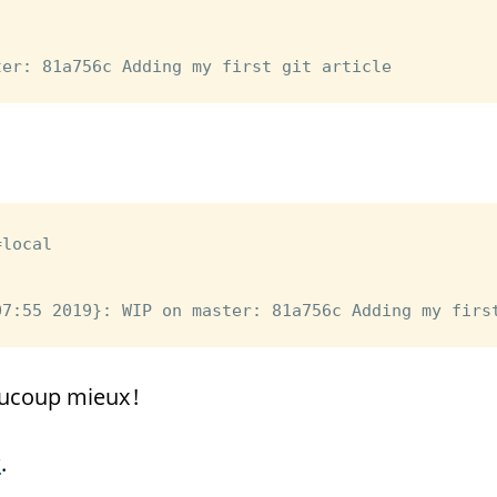
local

ucoup mieux !
w
.