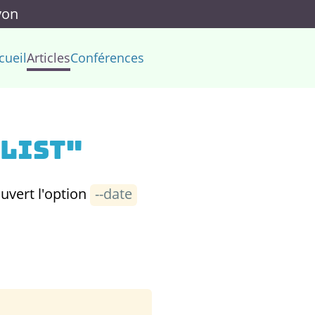
yon
cueil
Articles
Conférences
 list"
ouvert l'option
--date