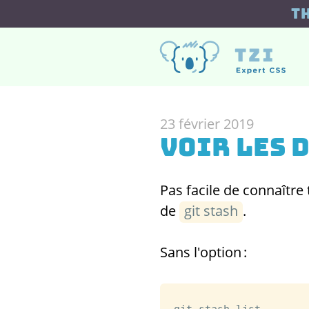
T
23 février 2019
Voir les 
Pas facile de connaître
de
git stash
.
Sans l'option :