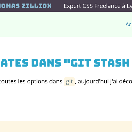
Expert CSS Freelance à L
homas Zilliox
Ac
dates dans "git stash
 toutes les options dans
git
, aujourd'hui j'ai déc