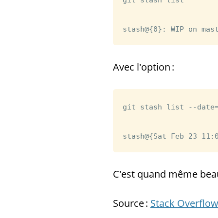
git stash list

Avec l'option :
git stash list --date=
C'est quand même bea
Source :
Stack Overflo