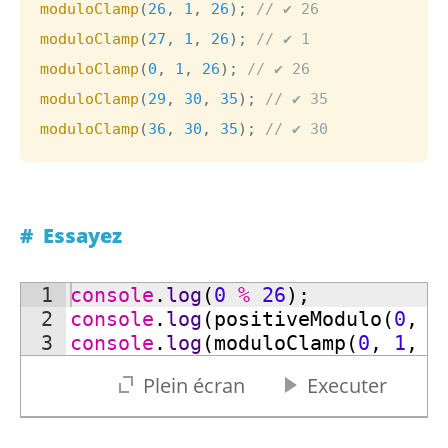
moduloClamp
(
26
,
1
,
26
)
;
// ✔ 26
moduloClamp
(
27
,
1
,
26
)
;
// ✔ 1
moduloClamp
(
0
,
1
,
26
)
;
// ✔ 26
moduloClamp
(
29
,
30
,
35
)
;
// ✔ 35
moduloClamp
(
36
,
30
,
35
)
;
// ✔ 30
Essayez
1
console
.
log
(
0
%
26
)
;
2
console
.
log
(
positiveModulo
(
0
,
2
3
console
.
log
(
moduloClamp
(
0
,
1
,
2
Plein écran
Executer