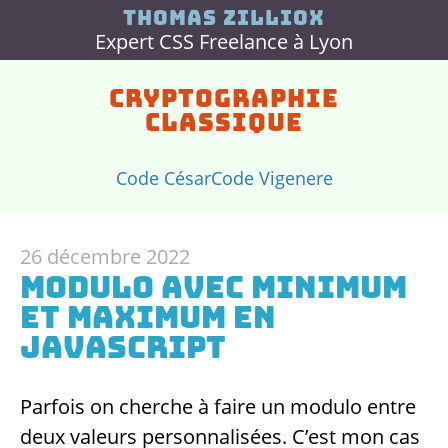
Thomas Zilliox
Expert CSS Freelance à Lyon
Cryptographie
Classique
Code César
Code Vigenere
26 décembre 2022
Modulo avec minimum
et maximum en
JavaScript
Parfois on cherche à faire un modulo entre
deux valeurs personnalisées. C’est mon cas