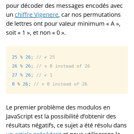
pour décoder des messages encodés avec
un
chiffre Vigenere
, car nos permutations
de lettres ont pour valeur minimum « A »,
soit « 1 », et non « 0 ».
25
%
26
;
// ✔ 25
26
%
26
;
// ⨯ 0 instead of 26
27
%
26
;
// ✔ 1
0
%
26
;
// ⨯ 0 instead of 26
Le premier problème des modulos en
JavaScript est la possibilité d’obtenir des
résultats négatifs, ce sujet a été résolu dans