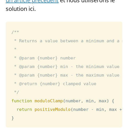
un article précédent
et nous utiliserons le
solution ici.
/**

 * Returns a value between a minimum and a ma
 *

 * @param {number} number

 * @param {number} min - the minimum value

 * @param {number} max - the maximum value

 * @return {number} clamped value

 */
function
moduloClamp
(
number
,
 min
,
 max
)
{
return
positiveModulo
(
number 
-
 min
,
 max 
+
1
}